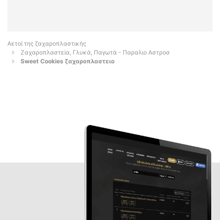
Αετοί της ζαχαροπλαστικής
Ζαχαροπλαστεία, Γλυκά, Παγωτά - Παραλιο Αστροσ
Sweet Cookies ζαχαροπλαστειο