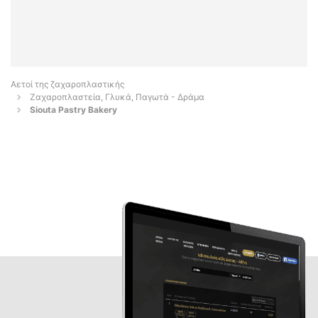
Αετοί της ζαχαροπλαστικής
Ζαχαροπλαστεία, Γλυκά, Παγωτά - Δράμα
Siouta Pastry Bakery