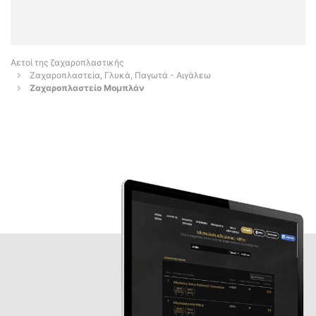
Αετοί της ζαχαροπλαστικής
Ζαχαροπλαστεία, Γλυκά, Παγωτά - Αιγάλεω
Ζαχαροπλαστείο Μομπλάν