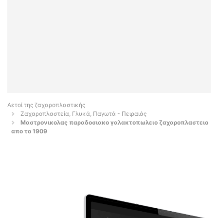
Αετοί της ζαχαροπλαστικής
Ζαχαροπλαστεία, Γλυκά, Παγωτά - Πειραιάς
Μαστρονικολας παραδοσιακο γαλακτοπωλειο ζαχαροπλαστειο
απο το 1909