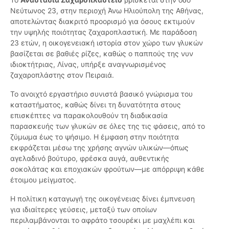
Νεύτωνος 23, στην περιοχή Άνω Ηλιούπολη της Αθήνας,
αποτελώντας διακριτό προορισμό για όσους εκτιμούν
την υψηλής ποιότητας ζαχαροπλαστική. Με παράδοση
23 ετών, η οικογενειακή ιστορία στον χώρο των γλυκών
βασίζεται σε βαθιές ρίζες, καθώς ο παππούς της νυν
ιδιοκτήτριας, Λίνας, υπήρξε αναγνωρισμένος
ζαχαροπλάστης στον Πειραιά.
Το ανοιχτό εργαστήριο συνιστά βασικό γνώρισμα του
καταστήματος, καθώς δίνει τη δυνατότητα στους
επισκέπτες να παρακολουθούν τη διαδικασία
παρασκευής των γλυκών σε όλες της τις φάσεις, από το
ζύμωμα έως το ψήσιμο. Η έμφαση στην ποιότητα
εκφράζεται μέσω της χρήσης αγνών υλικών—όπως
αγελαδινό βούτυρο, φρέσκα αυγά, αυθεντικής
σοκολάτας και εποχιακών φρούτων—με απόρριψη κάθε
έτοιμου μείγματος.
Η πολίτικη καταγωγή της οικογένειας δίνει έμπνευση
για ιδιαίτερες γεύσεις, μεταξύ των οποίων
περιλαμβάνονται το αφράτο τσουρέκι με μαχλέπι και