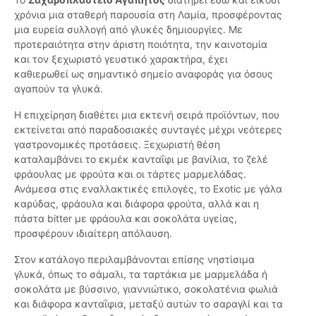
χρόνια μια σταθερή παρουσία στη Λαμία, προσφέροντας
μια ευρεία συλλογή από γλυκές δημιουργίες. Με
προτεραιότητα στην άριστη ποιότητα, την καινοτομία
και τον ξεχωριστό γευστικό χαρακτήρα, έχει
καθιερωθεί ως σημαντικό σημείο αναφοράς για όσους
αγαπούν τα γλυκά.
Η επιχείρηση διαθέτει μια εκτενή σειρά προϊόντων, που
εκτείνεται από παραδοσιακές συνταγές μέχρι νεότερες
γαστρονομικές προτάσεις. Ξεχωριστή θέση
καταλαμβάνει το εκμέκ κανταΐφι με βανίλια, το ζελέ
φράουλας με φρούτα και οι τάρτες μαρμελάδας.
Ανάμεσα στις εναλλακτικές επιλογές, το Exotic με γάλα
καρύδας, φράουλα και διάφορα φρούτα, αλλά και η
πάστα bitter με φράουλα και σοκολάτα υγείας,
προσφέρουν ιδιαίτερη απόλαυση.
Στον κατάλογο περιλαμβάνονται επίσης νηστίσιμα
γλυκά, όπως το σάμαλι, τα ταρτάκια με μαρμελάδα ή
σοκολάτα με βύσσινο, γιαννιώτικο, σοκολατένια φωλιά
και διάφορα κανταΐφια, μεταξύ αυτών το σαραγλί και τα