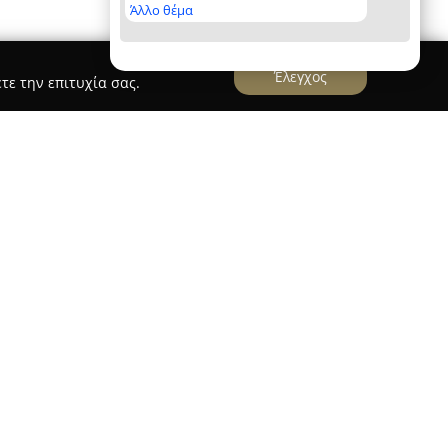
Άλλο θέμα
Έλεγχος
τε την επιτυχία σας.
έρι
που βρίσκεται στο Περιστέρι έχει εδραιώσει τη
οπλαστικής από τα πρώτα χρόνια της
 Η επιχείρηση ξεκίνησε μέσα από το πάθος και
γλυκών, καθιερώνοντας γεύσεις που φέρνουν
ρόνια και παράλληλα παρουσιάζοντας συνεχώς
ς.
ε ιδιαίτερη προσοχή στη λεπτομέρεια,