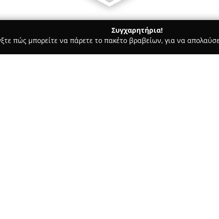
Συγχαρητήρια!
γξτε πώς μπορείτε να πάρετε το πακέτο βραβείων, για να απολαύσε
υκά, Παγωτά - Περιστέρι
Ζαχαροπλαστείο Φλέϊβορ | Περιστ
έρι
Σχετικά με την εταιρεία:
Το
Ζαχαροπλαστείο Φλέιβορ
θέση του στον χώρο της ζαχαρ
λειτουργίας του μετά το 1970.
την αφοσίωση για δημιουργία 
Δείτε περισσότερα >>
αναμνήσεις από τα παιδικά χ
νέες και εντυπωσιακές επιλογέ
Όλα τα προϊόντα παράγονται μ