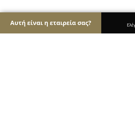
Αυτή είναι η εταιρεία σας?
Ελέ
Αετοί της ζαχαροπλαστικής
Ζαχαροπλαστεία, Γλ
Ζαχαροπλαστείο Φλέϊβορ | Περιστ
9.4
(183)
Περιστέρι, Θηβών 229