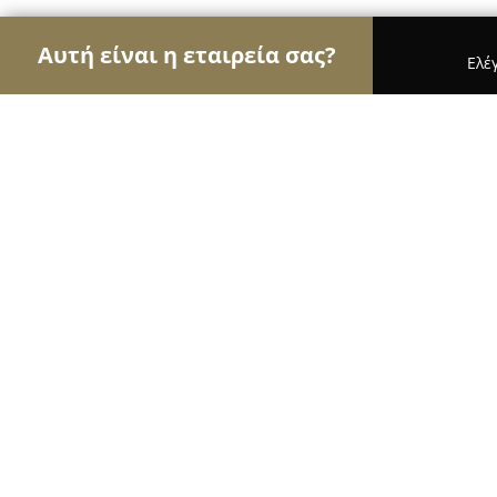
Αυτή είναι η εταιρεία σας?
Ελέ
Αετοί της ζαχαροπλαστικής
Ζαχαροπλαστεία, Γλ
Ζαχαροπλαστείο Γκλόρια
9.6
(897)
Ηρακλειο, Χρυσοστόμου 45
Εμφάνιση αριθμού τηλεφώνου