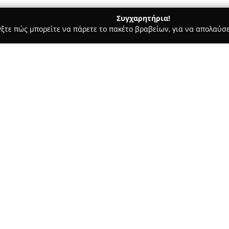
Συγχαρητήρια!
γξτε πώς μπορείτε να πάρετε το πακέτο βραβείων, για να απολαύσε
υκά, Παγωτά - Ηρακλειο
Ζαχαροπλαστείο Γκλόρια
Σχετικά με την εταιρεία:
Το ζαχαροπλαστείο
Gloria
διαθ
1965 στο Ηράκλειο της Κρήτης
ζαχαροπλαστική. Η ίδρυσή του
Χρυσοστόμου 45 και διατηρεί
και στην υψηλή ποιότητα των 
Στο επίκεντρο της φιλοσοφίας 
επιλογή πρώτων υλών και η δι
γενιά σε γενιά. Ιδιαίτερη φήμ
παραδοσιακοί μπακλαβάδες τη