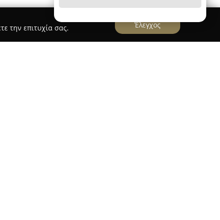
Έλεγχος
τε την επιτυχία σας.
έτει μακρόχρονη παράδοση που ξεκινά από το
, καθιστώντας το σημαντικό σημείο στην τοπική
 έγινε από τον Μιχάλη Κοκολάκη στην οδό
 μέχρι σήμερα σταθερή αφοσίωση στην παράδοση
προϊόντων του.
της επιχείρησης βρίσκονται η προσεκτική
ατήρηση της τεχνογνωσίας που περνάει από
η έχουν αποκτήσει τα γαλακτομπούρεκα και οι
ς, συχνά θεωρούμενοι από τους πελάτες ως