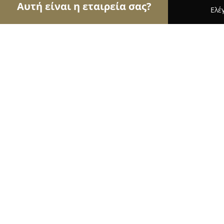
Αυτή είναι η εταιρεία σας?
Ελέ
Αετοί της ζαχαροπλαστικής
Ζαχαροπλαστεία, Γλ
Triantos Bakery
9.1
(260)
Πρέβεζα, Préveza
Εμφάνιση αριθμού τηλεφώνου