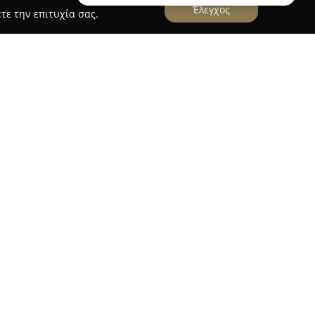
Έλεγχος
τε την επιτυχία σας.
εται στο κέντρο της Πρέβεζας και έχει
ικά σημεία της τοπικής αγοράς, παρέχοντας
οϊόντα και διάφορα είδη ζαχαροπλαστικής
η εξυπηρετεί τις απαιτήσεις του κοινού
ι γλυκές επιλογές για διαφορετικές περιστάσεις.
λαμβάνει διάφορα είδη ψωμιού, όπως χωριάτικο
υρέκια, καθώς και κουλούρια Θεσσαλονίκης.
α σφολιατοειδή, στα βουτήματα και στα
ους προτιμούν γλυκά, το Αρτοποιείο Τρίαντος
νάμεσα στα οποία περιλαμβάνονται