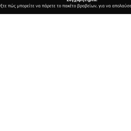
γξτε πώς μπορείτε να πάρετε το πακέτο βραβείων, για να απολαύσε
υκά, Παγωτά - Πρέβεζα
Triantos Bakery
Σχετικά με την εταιρεία:
Το
Αρτοποιείο Τρίαντος
βρίσκ
καθιερωθεί ως ένα απο τα βασ
καθημερινά φρέσκα ψημένα πρ
υψηλής ποιότητας. Η επιχείρησ
Δείτε περισσότερα >>
προσφέροντας ποιοτικό ψωμί κα
Το προϊοντικό εύρος του περι
και ολικής άλεσης, αφράτα τσο
Ιδιαίτερη προσοχή δίνεται στ
κουλουράκια. Επιπλέον, για όσ
προσφέρει μεγάλη ποικιλία, α