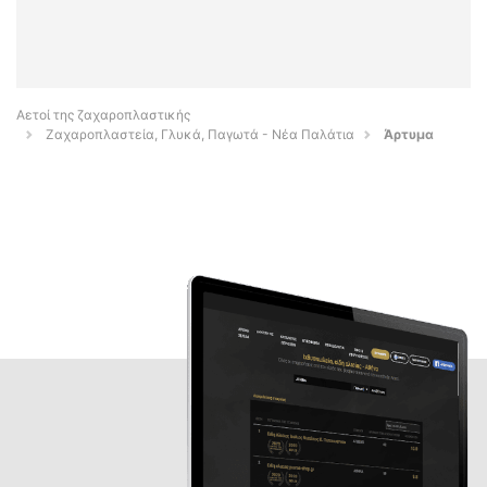
Αετοί της ζαχαροπλαστικής
Ζαχαροπλαστεία, Γλυκά, Παγωτά - Νέα Παλάτια
Άρτυμα