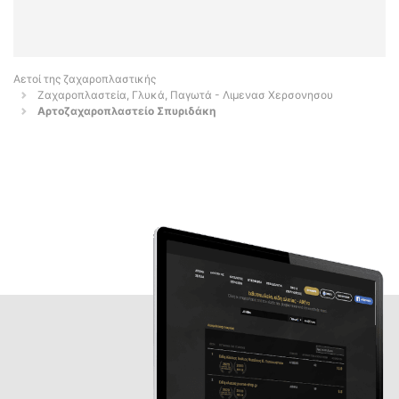
Αετοί της ζαχαροπλαστικής
Ζαχαροπλαστεία, Γλυκά, Παγωτά - Λιμενασ Χερσονησου
Αρτοζαχαροπλαστείο Σπυριδάκη