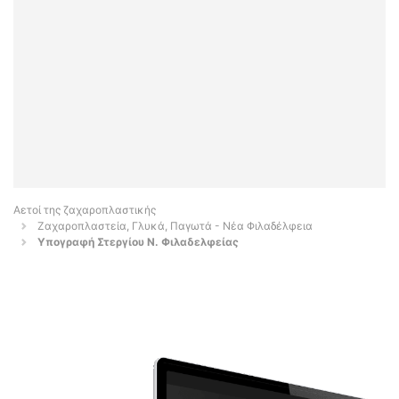
Αετοί της ζαχαροπλαστικής
Ζαχαροπλαστεία, Γλυκά, Παγωτά - Νέα Φιλαδέλφεια
Υπογραφή Στεργίου Ν. Φιλαδελφείας