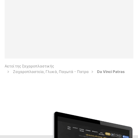
Αετοί της ζαχαροπλαστικής
Ζαχαροπλαστεία, Γλυκά, Παγωτά - Πατρα
Da Vinci Patras