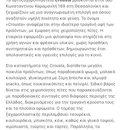
Κωνσταντίνου Καραμανλή 169 στη Θεσσαλονίκη και
ξεχωρίζουν ως μια αναγνωρισμένη επιλογή για όσους
αναζητούν υψηλή ποιότητα και γεύση. Το όνομα
«Crousta» αναφέρεται στην ιδιαίτερα τραγανή υφή των
προϊόντων, με έμφαση στις χειροποίητες πίτες. Η
εταιρεία εφαρμόζει μια φιλοσοφία που στηρίζεται στη
χρήση αγνών και φρέσκων υλικών, χωρίς προσθήκη
συντηρητικών και πρόσθετων, δημιουργώντας έτσι
απολαυστικές και υγιεινές επιλογές για το κοινό.
Στα καταστήματα της Crousta, διατίθεται μεγάλη
ποικιλία προϊόντων, όπως παραδοσιακά ψωμιά, μαλακά
κουλούρια, γλυκίσματα με ζύμη brioche και αλμυρά
snacks, όπως λουκανικόπιτες και πεϊνιρλί. Ειδικό βάρος
δίνεται στις χειροποίητες πίτες που παρασκευάζονται
με παραδοσιακές συνταγές από διάφορες περιοχές της
Ελλάδας, διακρινόμενες για την τραγανή κρούστα τους
και τα πλούσια αρώματα. Ο τομέας της
ζαχαροπλαστικής περιλαμβάνει τσουρέκια,
κουλουράκια, μπισκότα, κέικ, καθώς και γλυκά ταψιού,
σιροπιαστά, τούρτες και τάρτες. Παράλληλα, τα