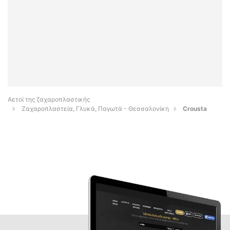
Αετοί της ζαχαροπλαστικής
Ζαχαροπλαστεία, Γλυκά, Παγωτά - Θεσσαλονίκη
Crousta