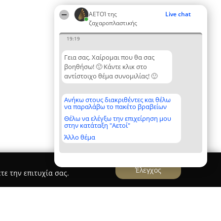
ΑΕΤΟΊ της
Live chat
ζαχαροπλαστικής
19:19
Γεια σας. Χαίρομαι που θα σας
βοηθήσω! 🙂 Κάντε κλικ στο
αντίστοιχο θέμα συνομιλίας! 🙂
Ανήκω στους διακριθέντες και θέλω
να παραλάβω το πακέτο βραβείων
Θέλω να ελέγξω την επιχείρηση μου
στην κατάταξη "Αετοί"
Άλλο θέμα
Έλεγχος
τε την επιτυχία σας.