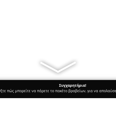
Συγχαρητήρια!
γξτε πώς μπορείτε να πάρετε το πακέτο βραβείων, για να απολαύσε
υκά, Παγωτά - Λιτόχωρο
Lemonas Zaxaroplasteia