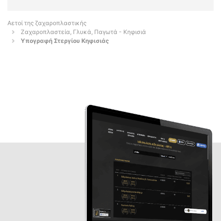
Αετοί της ζαχαροπλαστικής
Ζαχαροπλαστεία, Γλυκά, Παγωτά - Κηφισιά
Υπογραφή Στεργίου Κηφισιάς