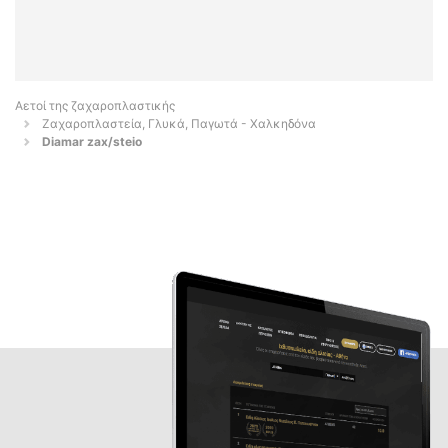
Αετοί της ζαχαροπλαστικής
Ζαχαροπλαστεία, Γλυκά, Παγωτά - Χαλκηδόνα
Diamar zax/steio