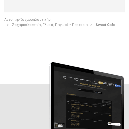
Αετοί της ζαχαροπλαστικής
Ζαχαροπλαστεία, Γλυκά, Παγωτά - Πορταρια
Sweet Cafe