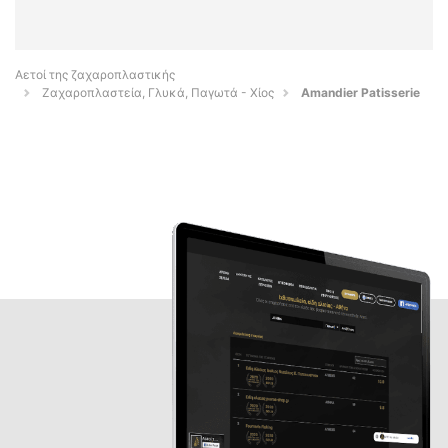
Αετοί της ζαχαροπλαστικής
Ζαχαροπλαστεία, Γλυκά, Παγωτά - Χίος
Amandier Patisserie