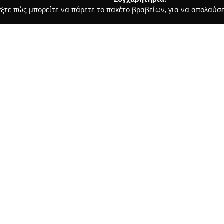
γξτε πώς μπορείτε να πάρετε το πακέτο βραβείων, για να απολαύσε
λυκά, Παγωτά - Καισαριανή
Le Coin
Σχετικά με την εταιρεία:
Το ζαχαροπλαστείο-καφέ
Le Co
στην Καισαριανή και αποτελεί
γλυκών. Το κατάστημα προσφέρ
γλυκισμάτων, όπως πάστες, πασ
Δείτε περισσότερα >>
προορισμένες για ειδικές περι
Επιπλέον, το Le Coin διακρίνετ
στην παρασκευή των προϊόντω
παγωτών και ατομικών κερασμά
δυνατότητα στους επισκέπτες
αναψυκτικά, προσφέροντας ένα