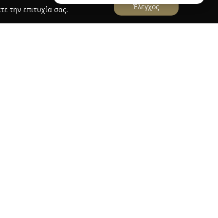
Έλεγχος
τε την επιτυχία σας.
in
βρίσκεται στην Εθνικής Αντιστάσεως 142
 έναν γνωστό προορισμό για τους λάτρεις των
ει ποικιλία φρέσκων χειροποίητων
τάκια, τάρτες, σιροπιαστά και τούρτες
στάσεις όπως γενέθλια ή γάμους.
αι για την εξαιρετική ποιότητα και την τέχνη
ν του, συμπεριλαμβανομένων σπιτικών
των. Το καφέ του καταστήματος δίνει τη
 να απολαύσουν καφέδες υψηλής ποιότητας και
ν ζεστό και φιλικό χώρο. Η επιλογή αγνών