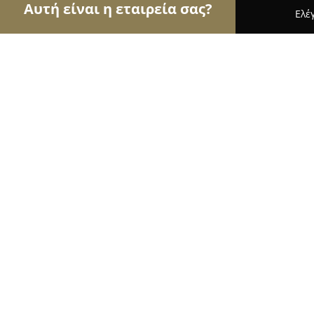
Αυτή είναι η εταιρεία σας?
Ελέ
Αετοί της ζαχαροπλαστικής
Ζαχαροπλαστεία, Γ
Le Coin
9.9
(51)
Καισαριανή, ethnikis antistasis 142
Εμφάνιση αριθμού τηλεφώνου