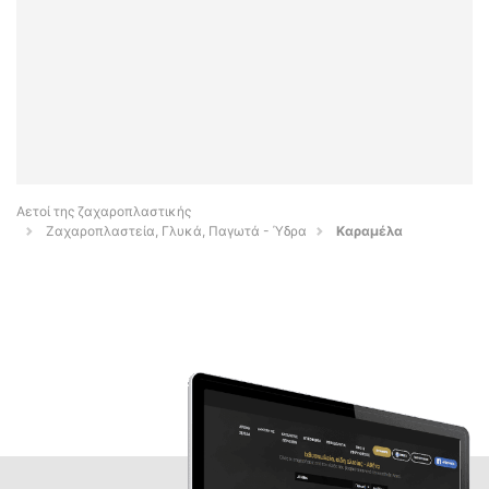
Αετοί της ζαχαροπλαστικής
Ζαχαροπλαστεία, Γλυκά, Παγωτά - Ύδρα
Καραμέλα