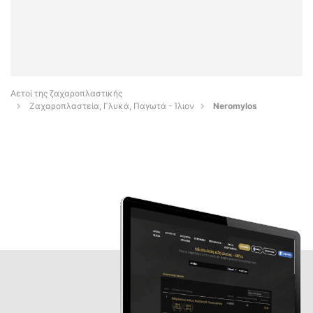
Αετοί της ζαχαροπλαστικής
Ζαχαροπλαστεία, Γλυκά, Παγωτά - Ίλιον
Neromylos