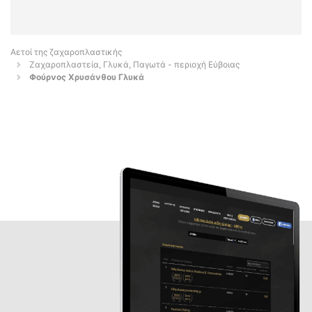
Αετοί της ζαχαροπλαστικής
Ζαχαροπλαστεία, Γλυκά, Παγωτά - περιοχή Εύβοιας
Φούρνος Χρυσάνθου Γλυκά