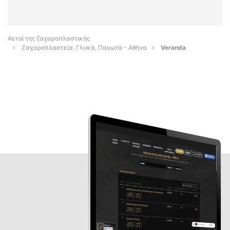
Αετοί της ζαχαροπλαστικής
Ζαχαροπλαστεία, Γλυκά, Παγωτά - Αθήνα
Veranda