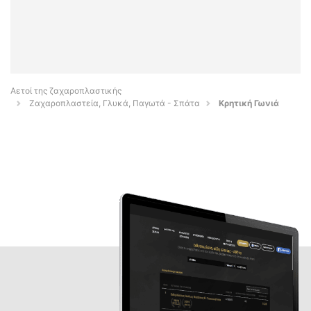
Αετοί της ζαχαροπλαστικής
Ζαχαροπλαστεία, Γλυκά, Παγωτά - Σπάτα
Κρητική Γωνιά