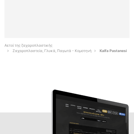
Αετοί της ζαχαροπλαστικής
Ζαχαροπλαστεία, Γλυκά, Παγωτά - Κομοτηνή
Kalfa Pastanesi