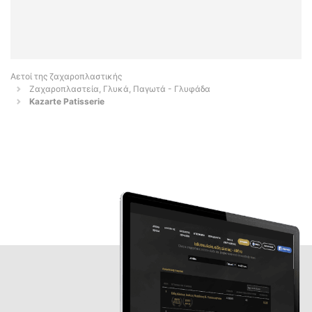
Αετοί της ζαχαροπλαστικής
Ζαχαροπλαστεία, Γλυκά, Παγωτά - Γλυφάδα
Kazarte Patisserie