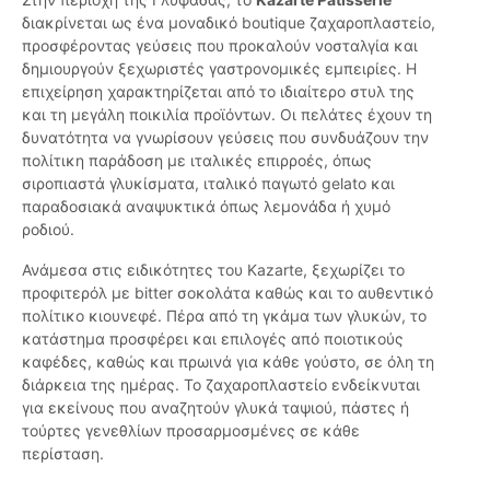
διακρίνεται ως ένα μοναδικό boutique ζαχαροπλαστείο,
προσφέροντας γεύσεις που προκαλούν νοσταλγία και
δημιουργούν ξεχωριστές γαστρονομικές εμπειρίες. Η
επιχείρηση χαρακτηρίζεται από το ιδιαίτερο στυλ της
και τη μεγάλη ποικιλία προϊόντων. Οι πελάτες έχουν τη
δυνατότητα να γνωρίσουν γεύσεις που συνδυάζουν την
πολίτικη παράδοση με ιταλικές επιρροές, όπως
σιροπιαστά γλυκίσματα, ιταλικό παγωτό gelato και
παραδοσιακά αναψυκτικά όπως λεμονάδα ή χυμό
ροδιού.
Ανάμεσα στις ειδικότητες του Kazarte, ξεχωρίζει το
προφιτερόλ με bitter σοκολάτα καθώς και το αυθεντικό
πολίτικο κιουνεφέ. Πέρα από τη γκάμα των γλυκών, το
κατάστημα προσφέρει και επιλογές από ποιοτικούς
καφέδες, καθώς και πρωινά για κάθε γούστο, σε όλη τη
διάρκεια της ημέρας. Το ζαχαροπλαστείο ενδείκνυται
για εκείνους που αναζητούν γλυκά ταψιού, πάστες ή
τούρτες γενεθλίων προσαρμοσμένες σε κάθε
περίσταση.