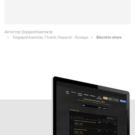
Αετοί της ζαχαροπλαστικής
Ζαχαροπλαστεία, Γλυκά, Παγωτά - Ευοσμο
Biscotto store