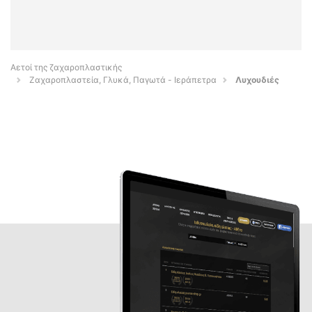
Αετοί της ζαχαροπλαστικής
Ζαχαροπλαστεία, Γλυκά, Παγωτά - Ιεράπετρα
Λυχουδιές