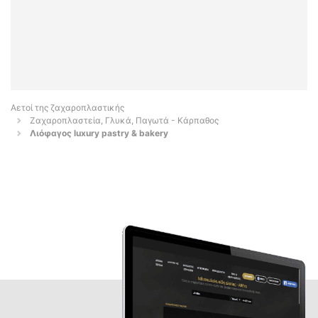
Αετοί της ζαχαροπλαστικής
Ζαχαροπλαστεία, Γλυκά, Παγωτά - Κάρπαθος
Λιόφαγος luxury pastry & bakery