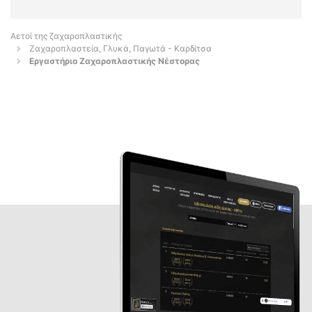
Αετοί της ζαχαροπλαστικής
Ζαχαροπλαστεία, Γλυκά, Παγωτά - Καρδίτσα
Εργαστήριο Ζαχαροπλαστικής Νέστορας