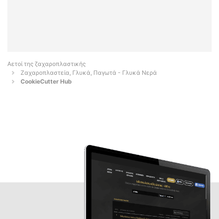
Αετοί της ζαχαροπλαστικής
Ζαχαροπλαστεία, Γλυκά, Παγωτά - Γλυκά Νερά
CookieCutter Hub