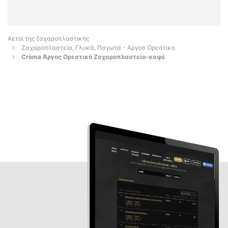
Αετοί της ζαχαροπλαστικής
Ζαχαροπλαστεία, Γλυκά, Παγωτά - Αργοσ Ορεστικο
Crèma Άργος Ορεστικό Ζαχαροπλαστείο-καφέ