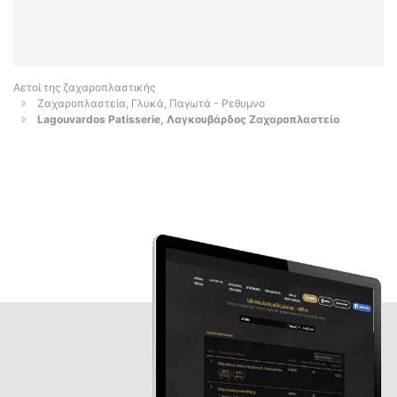
Αετοί της ζαχαροπλαστικής
Ζαχαροπλαστεία, Γλυκά, Παγωτά - Ρεθυμνο
Lagouvardos Patisserie, Λαγκουβάρδος Ζαχαροπλαστείο