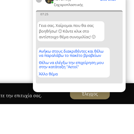
ζαχαροπλαστικής
07:25
Γεια σας. Χαίρομαι που θα σας
βοηθήσω! 🙂 Κάντε κλικ στο
αντίστοιχο θέμα συνομιλίας! 🙂
Ανήκω στους διακριθέντες και θέλω
να παραλάβω το πακέτο βραβείων
Θέλω να ελέγξω την επιχείρηση μου
στην κατάταξη "Αετοί"
Άλλο θέμα
Έλεγχος
τε την επιτυχία σας.
λου