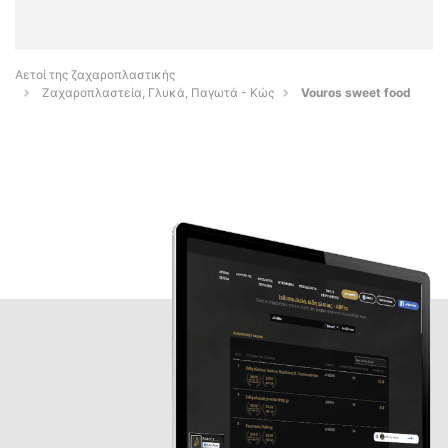
Αετοί της ζαχαροπλαστικής
Ζαχαροπλαστεία, Γλυκά, Παγωτά - Κώς
Vouros sweet food