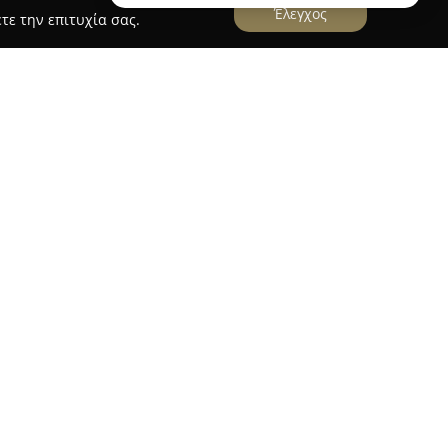
Έλεγχος
τε την επιτυχία σας.
δικής ξεχωρίζει ως ένας ιδιαίτερος χώρος στον
ε βασικό του χαρακτηριστικό τους επιλεγμένους
ς. Οι λουκουμάδες προσφέρονται πάντα
ια γεύση, ενώ διατίθενται πολυάριθμες επιλογές
ις που ικανοποιούν κάθε γούστο. Η συλλογή
αλίνας, σοκολάτας, τριμμένου μπισκότου,
ικές εκδοχές με μέλι και κανέλα.
υ κάνουν το Kipseli λουκουματζίδικο να διαφέρει
ότητά του στις γεύσεις, προσθέτοντας και
ουμάδες με φέτα που έχουν δεχθεί ιδιαίτερα