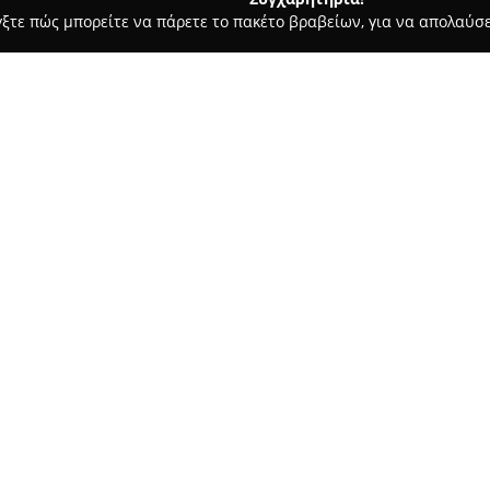
γξτε πώς μπορείτε να πάρετε το πακέτο βραβείων, για να απολαύσε
υκά, Παγωτά - Νικητη
Kipseli λουκουματζίδικο
Σχετικά με την εταιρεία:
Το
Kipseli
στη Νικήτη της Χαλκι
τομέα της ζαχαροπλαστικής, μ
λουκουμάδες υψηλής ποιότητα
αφράτοι, φρέσκοι και με πλούσ
σε γαρνιτούρες και επικαλύψε
περιλαμβάνει διάφορα είδη πρ
φρούτων, καθώς και τις διαχρον
Μία από τις βασικές πτυχές πο
στην αγορά είναι η δημιουργικ
αλμυρές επιλογές όπως οι λουκ