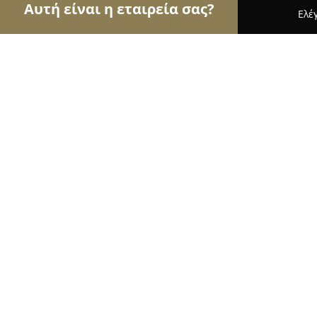
Αυτή είναι η εταιρεία σας?
Ελέ
Αετοί της ζαχαροπλαστικής
Ζαχαροπλαστεία, Γλ
Kipseli λουκουματζίδικο
9.6
(421)
Νικητη, Νικήτη
Εμφάνιση αριθμού τηλεφώνου