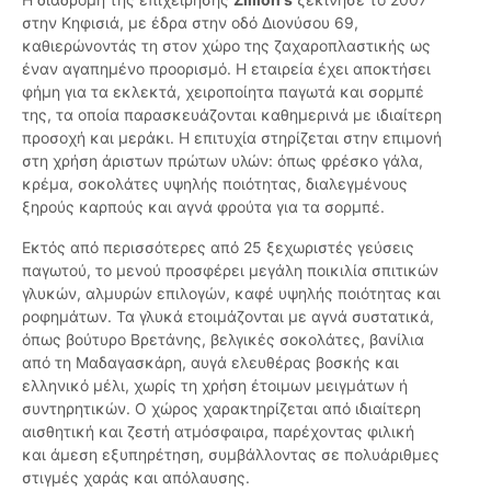
στην Κηφισιά, με έδρα στην οδό Διονύσου 69,
καθιερώνοντάς τη στον χώρο της ζαχαροπλαστικής ως
έναν αγαπημένο προορισμό. Η εταιρεία έχει αποκτήσει
φήμη για τα εκλεκτά, χειροποίητα παγωτά και σορμπέ
της, τα οποία παρασκευάζονται καθημερινά με ιδιαίτερη
προσοχή και μεράκι. Η επιτυχία στηρίζεται στην επιμονή
στη χρήση άριστων πρώτων υλών: όπως φρέσκο γάλα,
κρέμα, σοκολάτες υψηλής ποιότητας, διαλεγμένους
ξηρούς καρπούς και αγνά φρούτα για τα σορμπέ.
Εκτός από περισσότερες από 25 ξεχωριστές γεύσεις
παγωτού, το μενού προσφέρει μεγάλη ποικιλία σπιτικών
γλυκών, αλμυρών επιλογών, καφέ υψηλής ποιότητας και
ροφημάτων. Τα γλυκά ετοιμάζονται με αγνά συστατικά,
όπως βούτυρο Βρετάνης, βελγικές σοκολάτες, βανίλια
από τη Μαδαγασκάρη, αυγά ελευθέρας βοσκής και
ελληνικό μέλι, χωρίς τη χρήση έτοιμων μειγμάτων ή
συντηρητικών. Ο χώρος χαρακτηρίζεται από ιδιαίτερη
αισθητική και ζεστή ατμόσφαιρα, παρέχοντας φιλική
και άμεση εξυπηρέτηση, συμβάλλοντας σε πολυάριθμες
στιγμές χαράς και απόλαυσης.