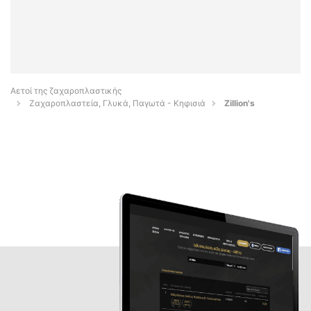
Αετοί της ζαχαροπλαστικής
Ζαχαροπλαστεία, Γλυκά, Παγωτά - Κηφισιά
Zillion's