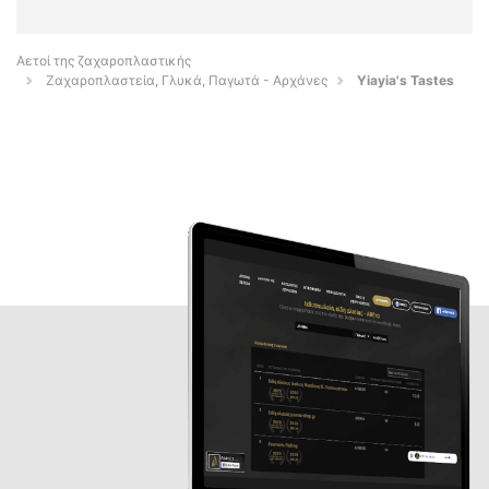
Αετοί της ζαχαροπλαστικής
Ζαχαροπλαστεία, Γλυκά, Παγωτά - Αρχάνες
Yiayia's Tastes