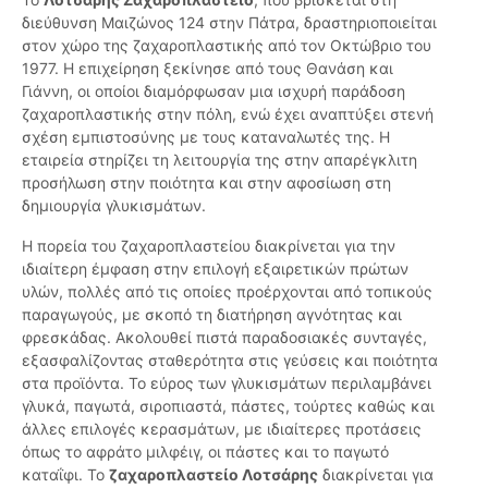
διεύθυνση Μαιζώνος 124 στην Πάτρα, δραστηριοποιείται
στον χώρο της ζαχαροπλαστικής από τον Οκτώβριο του
1977. Η επιχείρηση ξεκίνησε από τους Θανάση και
Γιάννη, οι οποίοι διαμόρφωσαν μια ισχυρή παράδοση
ζαχαροπλαστικής στην πόλη, ενώ έχει αναπτύξει στενή
σχέση εμπιστοσύνης με τους καταναλωτές της. Η
εταιρεία στηρίζει τη λειτουργία της στην απαρέγκλιτη
προσήλωση στην ποιότητα και στην αφοσίωση στη
δημιουργία γλυκισμάτων.
Η πορεία του ζαχαροπλαστείου διακρίνεται για την
ιδιαίτερη έμφαση στην επιλογή εξαιρετικών πρώτων
υλών, πολλές από τις οποίες προέρχονται από τοπικούς
παραγωγούς, με σκοπό τη διατήρηση αγνότητας και
φρεσκάδας. Ακολουθεί πιστά παραδοσιακές συνταγές,
εξασφαλίζοντας σταθερότητα στις γεύσεις και ποιότητα
στα προϊόντα. Το εύρος των γλυκισμάτων περιλαμβάνει
γλυκά, παγωτά, σιροπιαστά, πάστες, τούρτες καθώς και
άλλες επιλογές κερασμάτων, με ιδιαίτερες προτάσεις
όπως το αφράτο μιλφέιγ, οι πάστες και το παγωτό
καταΐφι. Το
ζαχαροπλαστείο Λοτσάρης
διακρίνεται για