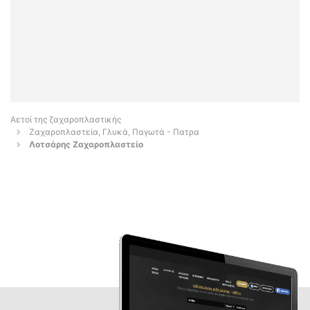
Αετοί της ζαχαροπλαστικής
Ζαχαροπλαστεία, Γλυκά, Παγωτά - Πατρα
Λοτσάρης Ζαχαροπλαστείο