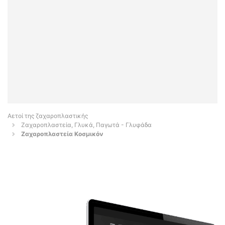
Αετοί της ζαχαροπλαστικής
Ζαχαροπλαστεία, Γλυκά, Παγωτά - Γλυφάδα
Ζαχαροπλαστεία Κοσμικόν