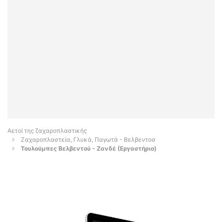
Αετοί της ζαχαροπλαστικής
Ζαχαροπλαστεία, Γλυκά, Παγωτά - Βελβεντοσ
Τουλούμπες Βελβεντού - Ζανδέ (Εργαστήριο)