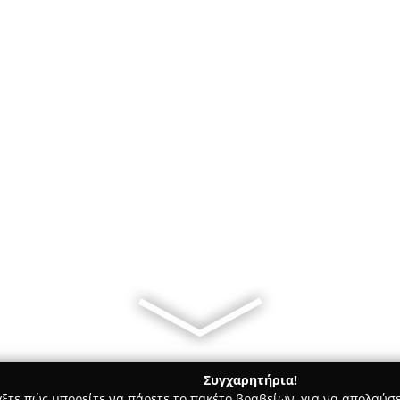
Συγχαρητήρια!
γξτε πώς μπορείτε να πάρετε το πακέτο βραβείων, για να απολαύσε