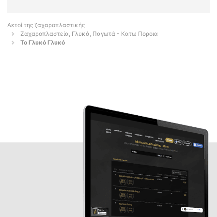
Αετοί της ζαχαροπλαστικής
Ζαχαροπλαστεία, Γλυκά, Παγωτά - Κατω Ποροια
Το Γλυκό Γλυκό