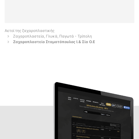
Αετοί της ζαχαροπλαστικής
Ζαχαροπλαστεία, Γλυκά, Παγωτά - Τρίπολη
Ζαχαροπλαστείο Σταματόπουλος Ι.& Σία Ο.Ε