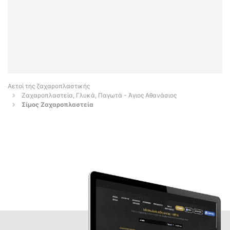
Αετοί της ζαχαροπλαστικής
Ζαχαροπλαστεία, Γλυκά, Παγωτά - Άγιος Αθανάσιος
Σίμος Ζαχαροπλαστεία