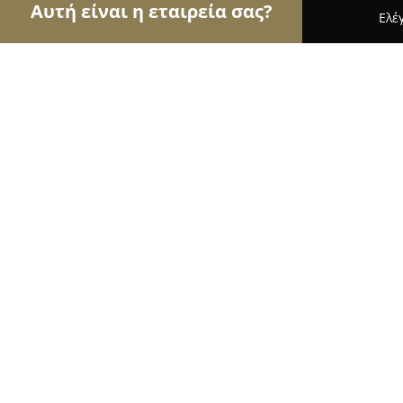
Αυτή είναι η εταιρεία σας?
Ελέ
Αετοί της ζαχαροπλαστικής
Ζαχαροπλαστεία, Γλ
Chripal "Νικολέττα Παλαιολόγου & 
9.4
(26)
Άργος, Πραξιτέλους 3
Εμφάνιση αριθμού τηλεφώνου