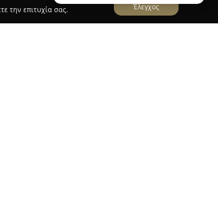
Έλεγχος
τε την επιτυχία σας.
Ο.Ε.
ικολέττα Παλαιολόγου & ΣΙΑ Ο.Ε., αποτελεί μια
αστηριοποιείται στον χώρο της
 Λειτουργώντας στην οδό Πραξιτέλους 3 στο
η στην υψηλή ποιότητα και δημιουργεί προϊόντα
ροσφέροντας γλυκές δημιουργίες που συνοδεύουν
ίας αντικατοπτρίζεται στις διακρίσεις που έχουν
δικότερα, τα βουτήματα της εταιρείας έχουν
α: το κουλουράκι με κανέλα και καστανή ζάχαρη
είο, το κουλουράκι με κουάκερ και μέλι έλαβε