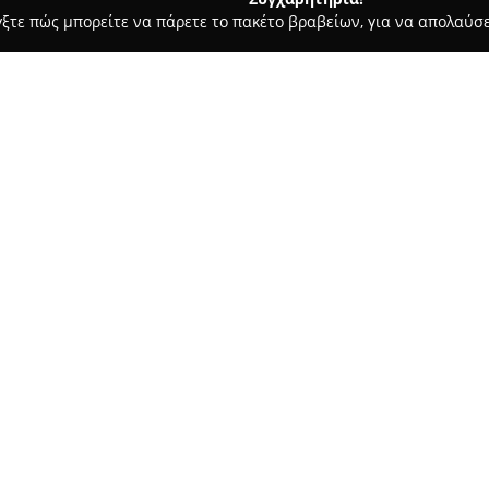
γξτε πώς μπορείτε να πάρετε το πακέτο βραβείων, για να απολαύσε
υκά, Παγωτά - Άργος
Chripal "Νικολέττα Παλαιολόγου & ΣΙΑ 
ΣΙΑ Ο.Ε.
Σχετικά με την εταιρεία:
Η
Chripal
, γνωστή επίσης ως Ν
μακρόχρονη επιχείρηση που δρ
ζαχαροπλαστικής από το 1955.
Άργος, η εταιρεία δίνει έμφασ
Δείτε περισσότερα >>
με φροντίδα και αφοσίωση, π
ξεχωριστά γεγονότα.
Η επίμονη επιδίωξη της αριστε
αποσπάσει τα προϊόντα της. Ει
τιμηθεί με πολυάριθμα βραβεί
διακρίθηκε με Πλατινένιο Βραβ