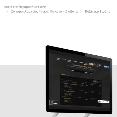
Αετοί της ζαχαροπλαστικής
Ζαχαροπλαστεία, Γλυκά, Παγωτά - Διαβατά
Πολίτικο Σιρόπι