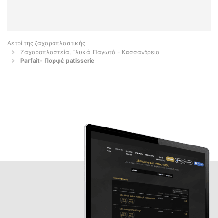
Αετοί της ζαχαροπλαστικής
Ζαχαροπλαστεία, Γλυκά, Παγωτά - Κασσανδρεια
Parfait- Παρφέ patisserie