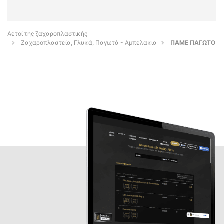
Αετοί της ζαχαροπλαστικής
Ζαχαροπλαστεία, Γλυκά, Παγωτά - Αμπελακια
ΠΑΜΕ ΠΑΓΩΤΟ